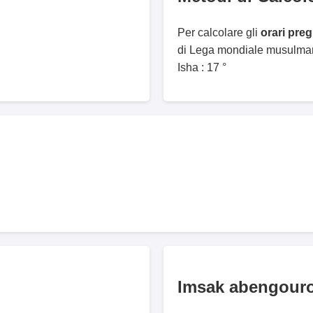
Per calcolare gli
orari pre
di Lega mondiale musulmana
Isha : 17 °
Imsak abengour