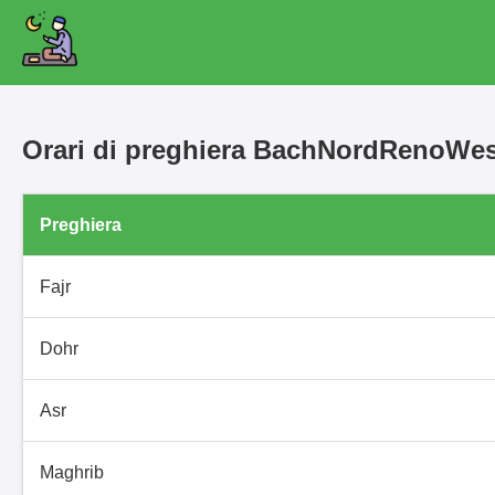
Orari di preghiera BachNordRenoWes
Preghiera
Fajr
Dohr
Asr
Maghrib