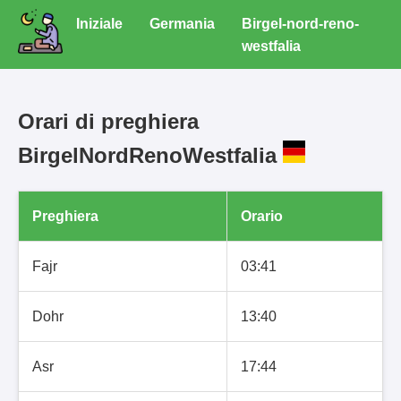
Iniziale
Germania
Birgel-nord-reno-
westfalia
Orari di preghiera
BirgelNordRenoWestfalia
Preghiera
Orario
Fajr
03:41
Dohr
13:40
Asr
17:44