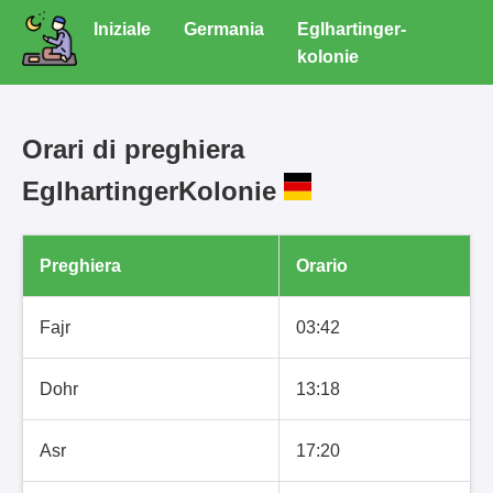
Iniziale
Germania
Eglhartinger-
kolonie
Orari di preghiera
EglhartingerKolonie
Preghiera
Orario
Fajr
03:42
Dohr
13:18
Asr
17:20