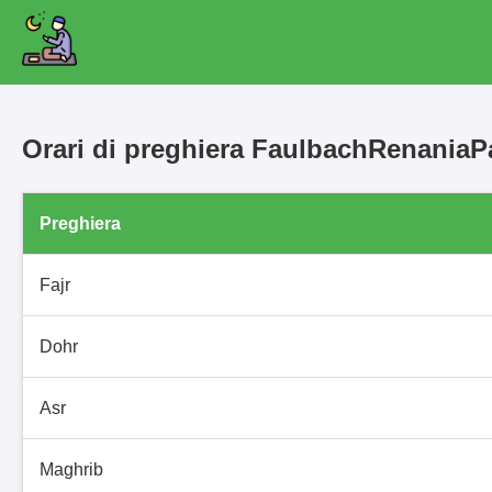
Orari di preghiera FaulbachRenaniaP
Preghiera
Fajr
Dohr
Asr
Maghrib