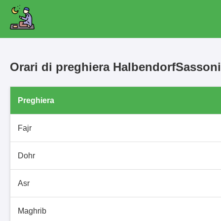
Orari di preghiera HalbendorfSasson
Preghiera
Fajr
Dohr
Asr
Maghrib