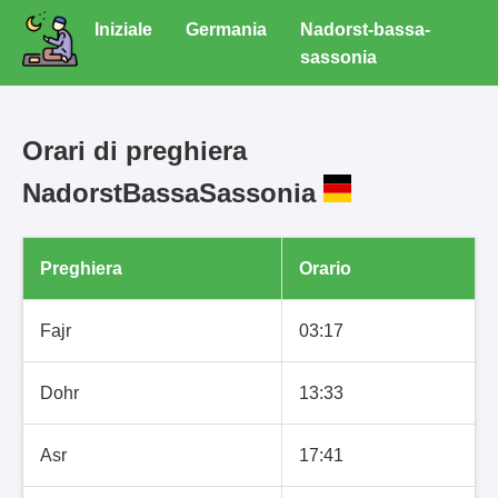
Iniziale
Germania
Nadorst-bassa-
sassonia
Orari di preghiera
NadorstBassaSassonia
Preghiera
Orario
Fajr
03:17
Dohr
13:33
Asr
17:41