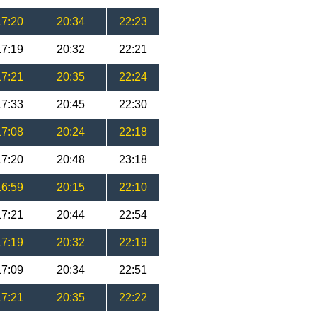
17:20
20:34
22:23
17:19
20:32
22:21
17:21
20:35
22:24
17:33
20:45
22:30
17:08
20:24
22:18
17:20
20:48
23:18
16:59
20:15
22:10
17:21
20:44
22:54
17:19
20:32
22:19
17:09
20:34
22:51
17:21
20:35
22:22