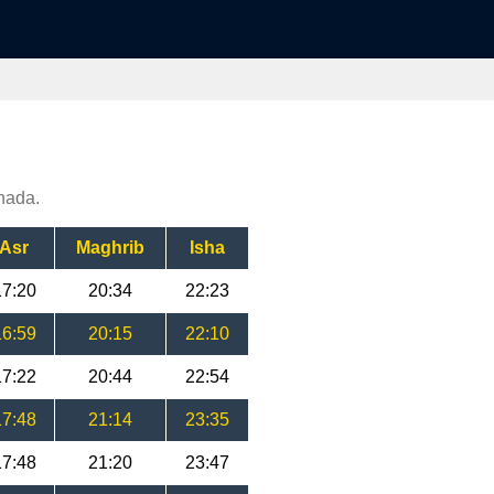
nada.
Asr
Maghrib
Isha
17:20
20:34
22:23
16:59
20:15
22:10
17:22
20:44
22:54
17:48
21:14
23:35
17:48
21:20
23:47