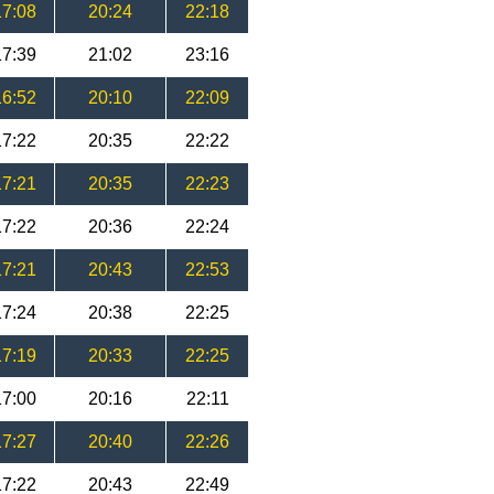
17:08
20:24
22:18
17:39
21:02
23:16
16:52
20:10
22:09
17:22
20:35
22:22
17:21
20:35
22:23
17:22
20:36
22:24
17:21
20:43
22:53
17:24
20:38
22:25
17:19
20:33
22:25
17:00
20:16
22:11
17:27
20:40
22:26
17:22
20:43
22:49