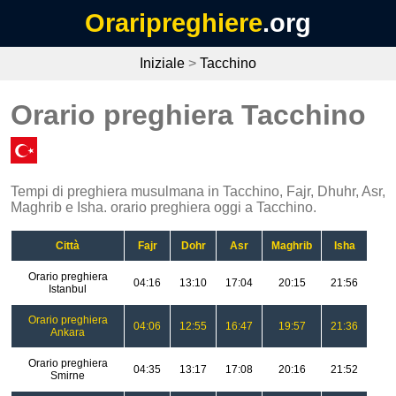
Oraripreghiere
.org
Iniziale
>
Tacchino
Orario preghiera Tacchino
Tempi di preghiera musulmana in Tacchino, Fajr, Dhuhr, Asr,
Maghrib e Isha. orario preghiera oggi a Tacchino.
Città
Fajr
Dohr
Asr
Maghrib
Isha
Orario preghiera
04:16
13:10
17:04
20:15
21:56
Istanbul
Orario preghiera
04:06
12:55
16:47
19:57
21:36
Ankara
Orario preghiera
04:35
13:17
17:08
20:16
21:52
Smirne