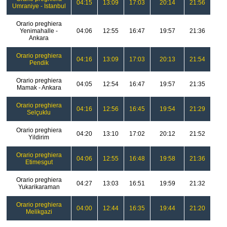
04:15
13:09
17:03
20:14
21:56
Umraniye - Istanbul
Orario preghiera
Yenimahalle -
04:06
12:55
16:47
19:57
21:36
Ankara
Orario preghiera
04:16
13:09
17:03
20:13
21:54
Pendik
Orario preghiera
04:05
12:54
16:47
19:57
21:35
Mamak - Ankara
Orario preghiera
04:16
12:56
16:45
19:54
21:29
Selçuklu
Orario preghiera
04:20
13:10
17:02
20:12
21:52
Yildirim
Orario preghiera
04:06
12:55
16:48
19:58
21:36
Etimesgut
Orario preghiera
04:27
13:03
16:51
19:59
21:32
Yukarikaraman
Orario preghiera
04:00
12:44
16:35
19:44
21:20
Melikgazi