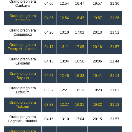
Orario preghiera
04:06
12:54
16:47
19:57
21:36
Cankaya
Orario preghiera
04:05
12:54
16:47
19:57
21:36
Kecioren
Orario preghiera
04:20
13:10
17:02
20:13
21:52
Osmangazi
Orario preghiera
04:17
13:11
17:05
20:16
21:57
Esenyurt - Istanbul
Orario preghiera
04:16
13:04
16:56
20:06
21:44
Eskisehir
Orario preghiera
04:08
12:45
16:33
19:41
21:14
Seyhan
Orario preghiera
03:32
12:21
16:13
19:23
21:02
Erzurum
Orario preghiera
03:33
12:27
16:21
19:32
21:13
Trabzon
Orario preghiera
04:16
13:10
17:04
20:15
21:57
Bagcilar - Istanbul
Orario preghiera