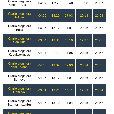
Orario preghiera
04:07
12:56
16:48
19:58
21:37
Sincan - Ankara
Orario preghiera
04:20
13:10
17:03
20:13
21:53
Nilufer
Orario preghiera
04:35
13:17
17:07
20:16
21:52
Buca
Orario preghiera
03:54
12:31
16:19
19:27
21:01
Sanliurfa
Orario preghiera
04:17
13:11
17:05
20:15
21:57
Kucukcekmece
Orario preghiera
04:16
13:09
17:03
20:14
21:55
Kartal - Istanbul
Orario preghiera
04:35
13:17
17:07
20:16
21:52
Bornova
Orario preghiera
03:41
12:21
16:11
19:19
20:54
Demiryol
Orario preghiera
04:16
13:10
17:04
20:15
21:57
Esenler - Istanbul
Orario preghiera