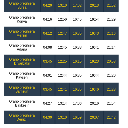
Orario preghiera
04:20
13:10
17:02
20:13
21:52
Bursa
Orario preghiera
04:16
12:56
16:45
19:54
21:29
Konya
Orario preghiera
04:12
12:47
16:35
19:43
21:16
Mersin
Orario preghiera
04:08
12:45
16:33
19:41
21:14
Adana
Orario preghiera
03:45
12:25
16:15
19:23
20:58
Diyarbakir
Orario preghiera
04:01
12:44
16:35
19:44
21:20
Kayseri
Orario preghiera
03:45
12:41
16:35
19:46
21:28
Samsun
Orario preghiera
04:27
13:14
17:06
20:16
21:54
Balikesir
Orario preghiera
04:30
13:10
16:59
20:07
21:42
Denizli