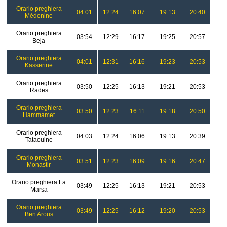
Orario preghiera
04:01
12:24
16:07
19:13
20:40
Médenine
Orario preghiera
03:54
12:29
16:17
19:25
20:57
Beja
Orario preghiera
04:01
12:31
16:16
19:23
20:53
Kasserine
Orario preghiera
03:50
12:25
16:13
19:21
20:53
Rades
Orario preghiera
03:50
12:23
16:11
19:18
20:50
Hammamet
Orario preghiera
04:03
12:24
16:06
19:13
20:39
Tataouine
Orario preghiera
03:51
12:23
16:09
19:16
20:47
Monastir
Orario preghiera La
03:49
12:25
16:13
19:21
20:53
Marsa
Orario preghiera
03:49
12:25
16:12
19:20
20:53
Ben Arous