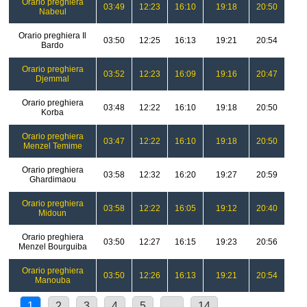
Orario preghiera
03:49
12:23
16:10
19:18
20:50
Nabeul
Orario preghiera Il
03:50
12:25
16:13
19:21
20:54
Bardo
Orario preghiera
03:52
12:23
16:09
19:16
20:47
Djemmal
Orario preghiera
03:48
12:22
16:10
19:18
20:50
Korba
Orario preghiera
03:47
12:22
16:10
19:18
20:50
Menzel Temime
Orario preghiera
03:58
12:32
16:20
19:27
20:59
Ghardimaou
Orario preghiera
03:58
12:22
16:05
19:12
20:40
Midoun
Orario preghiera
03:50
12:27
16:15
19:23
20:56
Menzel Bourguiba
Orario preghiera
03:50
12:26
16:13
19:21
20:54
Manouba
1
2
3
4
5
...
14