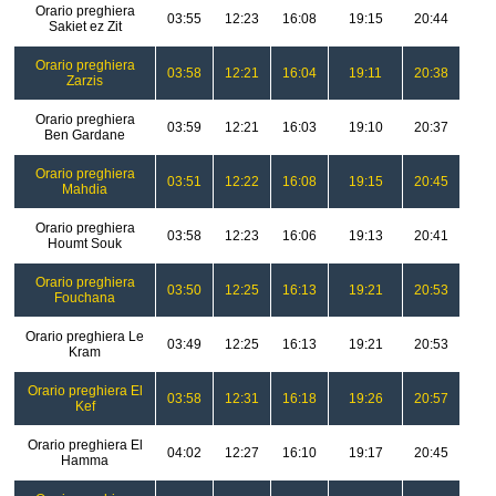
Orario preghiera
03:55
12:23
16:08
19:15
20:44
Sakiet ez Zit
Orario preghiera
03:58
12:21
16:04
19:11
20:38
Zarzis
Orario preghiera
03:59
12:21
16:03
19:10
20:37
Ben Gardane
Orario preghiera
03:51
12:22
16:08
19:15
20:45
Mahdia
Orario preghiera
03:58
12:23
16:06
19:13
20:41
Houmt Souk
Orario preghiera
03:50
12:25
16:13
19:21
20:53
Fouchana
Orario preghiera Le
03:49
12:25
16:13
19:21
20:53
Kram
Orario preghiera El
03:58
12:31
16:18
19:26
20:57
Kef
Orario preghiera El
04:02
12:27
16:10
19:17
20:45
Hamma