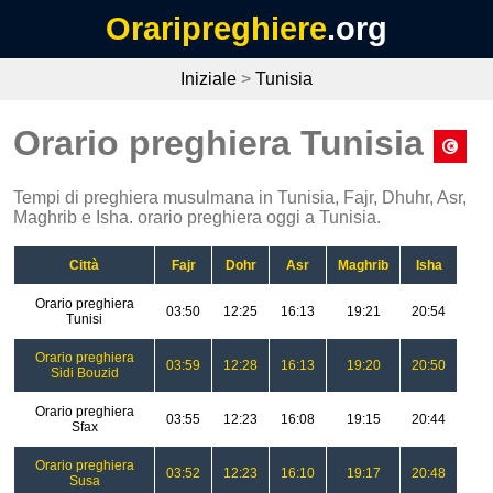
Oraripreghiere
.org
Iniziale
>
Tunisia
Orario preghiera Tunisia
Tempi di preghiera musulmana in Tunisia, Fajr, Dhuhr, Asr,
Maghrib e Isha. orario preghiera oggi a Tunisia.
Città
Fajr
Dohr
Asr
Maghrib
Isha
Orario preghiera
03:50
12:25
16:13
19:21
20:54
Tunisi
Orario preghiera
03:59
12:28
16:13
19:20
20:50
Sidi Bouzid
Orario preghiera
03:55
12:23
16:08
19:15
20:44
Sfax
Orario preghiera
03:52
12:23
16:10
19:17
20:48
Susa