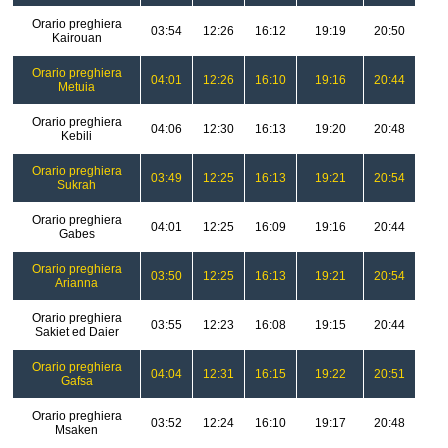
Orario preghiera
03:54
12:26
16:12
19:19
20:50
Kairouan
Orario preghiera
04:01
12:26
16:10
19:16
20:44
Metuia
Orario preghiera
04:06
12:30
16:13
19:20
20:48
Kebili
Orario preghiera
03:49
12:25
16:13
19:21
20:54
Sukrah
Orario preghiera
04:01
12:25
16:09
19:16
20:44
Gabes
Orario preghiera
03:50
12:25
16:13
19:21
20:54
Arianna
Orario preghiera
03:55
12:23
16:08
19:15
20:44
Sakiet ed Daier
Orario preghiera
04:04
12:31
16:15
19:22
20:51
Gafsa
Orario preghiera
03:52
12:24
16:10
19:17
20:48
Msaken