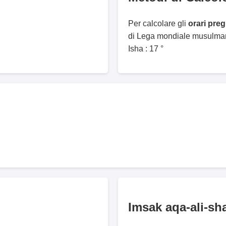
Per calcolare gli
orari pre
di Lega mondiale musulmana
Isha : 17 °
Imsak aqa-ali-s