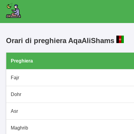
Orari di preghiera AqaAliShams
Preghiera
Fajr
Dohr
Asr
Maghrib