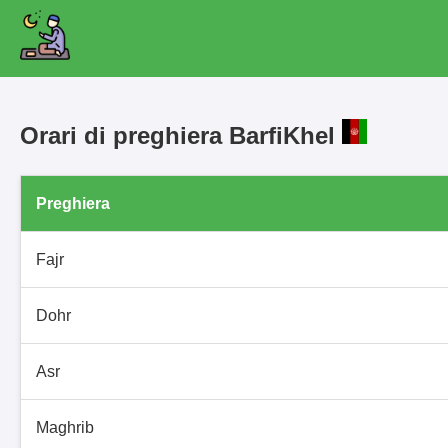
Orari di preghiera BarfiKhel
Preghiera
Fajr
Dohr
Asr
Maghrib