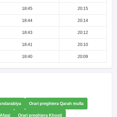
18:45
20:15
18:44
20:14
18:43
20:12
18:41
20:10
18:40
20:09
 Andarabiya
Orari preghiera Qarah mulla
 Afaqi
Orari preghiera Khosti