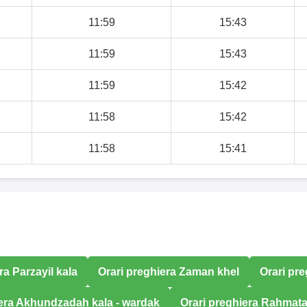
11:59
15:43
11:59
15:43
11:59
15:42
11:58
15:42
11:58
15:41
ra Parzayil kala
Orari preghiera Zaman khel
Orari pr
iera Akhundzadah kala - wardak
Orari preghiera Rahmat