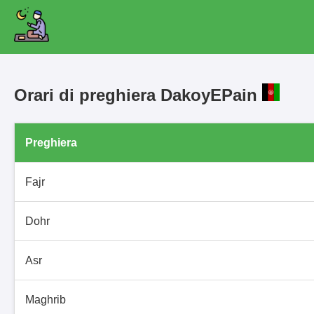
Orari di preghiera DakoyEPain
Preghiera
Fajr
Dohr
Asr
Maghrib