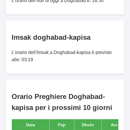
L'orario dell'Iftar di oggi a Dōghābād è: 18:50
Imsak doghabad-kapisa
L'orario dell'Imsak a Doghabad-kapisa è previsto
alle: 03:19
Orario Preghiere Doghabad-
kapisa per i prossimi 10 giorni
Data
Fajr
Dhuhr
Asr