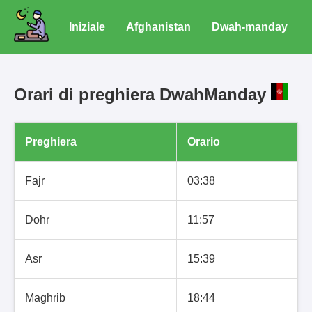
Iniziale
Afghanistan
Dwah-manday
Orari di preghiera DwahManday
Preghiera
Orario
Fajr
03:38
Dohr
11:57
Asr
15:39
Maghrib
18:44