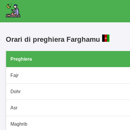
Orari di preghiera Farghamu
Preghiera
Fajr
Dohr
Asr
Maghrib