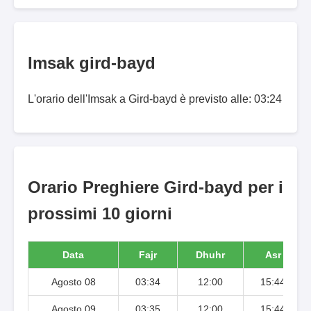
Imsak gird-bayd
L'orario dell'Imsak a Gird-bayd è previsto alle: 03:24
Orario Preghiere Gird-bayd per i
prossimi 10 giorni
Data
Fajr
Dhuhr
Asr
Agosto 08
03:34
12:00
15:44
Agosto 09
03:35
12:00
15:44