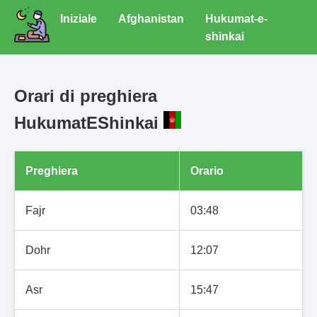
Iniziale
Afghanistan
Hukumat-e-
shinkai
Orari di preghiera
HukumatEShinkai
Preghiera
Orario
Fajr
03:48
Dohr
12:07
Asr
15:47