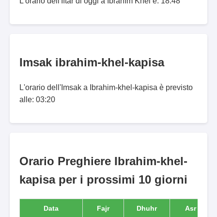
L'orario dell'Iftar di oggi a Ibrāhīm Khēl è: 18:48
Imsak ibrahim-khel-kapisa
L'orario dell'Imsak a Ibrahim-khel-kapisa è previsto
alle: 03:20
Orario Preghiere Ibrahim-khel-
kapisa per i prossimi 10 giorni
Data
Fajr
Dhuhr
Asr