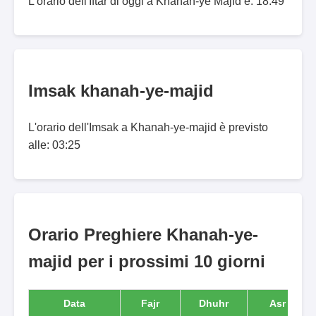
L'orario dell'Iftar di oggi a Khānah-ye Majīd è: 18:49
Imsak khanah-ye-majid
L'orario dell'Imsak a Khanah-ye-majid è previsto
alle: 03:25
Orario Preghiere Khanah-ye-
majid per i prossimi 10 giorni
Data
Fajr
Dhuhr
Asr