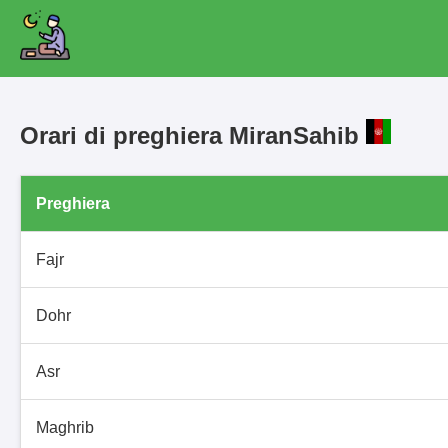
Orari di preghiera MiranSahib
Preghiera
Fajr
Dohr
Asr
Maghrib