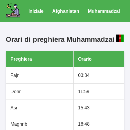
Iniziale
Afghanistan
Muhammadzai
Orari di preghiera Muhammadzai
Preghiera
Orario
Fajr
03:34
Dohr
11:59
Asr
15:43
Maghrib
18:48