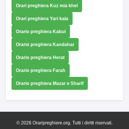
Orari preghiera Kuz mia khel
Orari preghiera Yari kala
Orario preghiera Kabul
Orario preghiera Kandahar
Orario preghiera Herat
Orario preghiera Farah
Orario preghiera Mazar e Sharif
© 2026 Oraripreghiere.org. Tutti i diritti riservati.