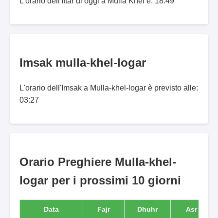
L'orario dell'Iftar di oggi a Mullā Khēl è: 18:49
Imsak mulla-khel-logar
L'orario dell'Imsak a Mulla-khel-logar è previsto alle:
03:27
Orario Preghiere Mulla-khel-
logar per i prossimi 10 giorni
Data
Fajr
Dhuhr
Asr