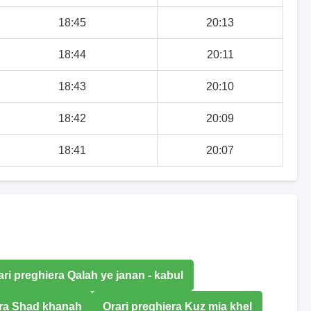
18:45
20:13
18:44
20:11
18:43
20:10
18:42
20:09
18:41
20:07
ari preghiera Qalah ye janan - kabul
era Shad khanah
Orari preghiera Kuz mia khel