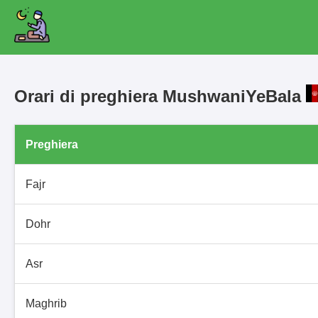
Orari di preghiera MushwaniYeBala
Preghiera
Fajr
Dohr
Asr
Maghrib