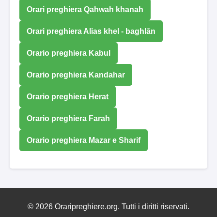
Orari preghiera Qahwah khanah
Orari preghiera Alias ​​khel - baghlān
Orario preghiera Kabul
Orario preghiera Kandahar
Orario preghiera Herat
Orario preghiera Farah
Orario preghiera Mazar e Sharif
© 2026 Oraripreghiere.org. Tutti i diritti riservati.