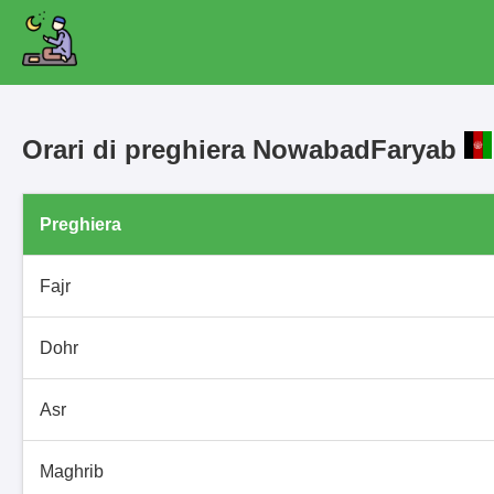
Orari di preghiera NowabadFaryab
Preghiera
Fajr
Dohr
Asr
Maghrib