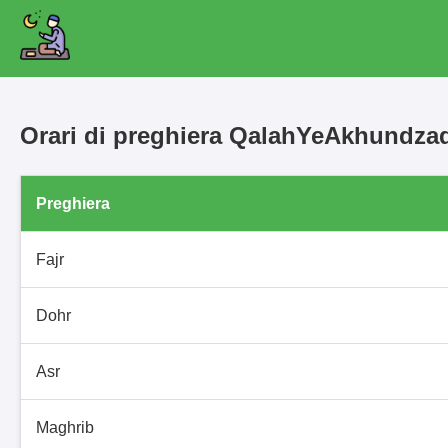
Orari di preghiera QalahYeAkhundz
Preghiera
Fajr
Dohr
Asr
Maghrib