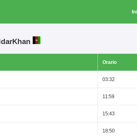
In
aidarKhan
Orario
03:32
11:59
15:43
18:50