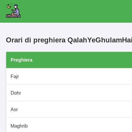
Orari di preghiera QalahYeGhulamH
Preghiera
Fajr
Dohr
Asr
Maghrib