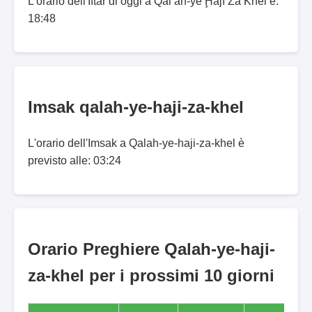
L'orario dell'Iftar di oggi a Qal‘ah-ye Ḩājī Zā Khēl è:
18:48
Imsak qalah-ye-haji-za-khel
L'orario dell'Imsak a Qalah-ye-haji-za-khel è
previsto alle: 03:24
Orario Preghiere Qalah-ye-haji-
za-khel per i prossimi 10 giorni