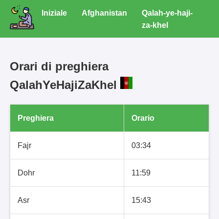
Iniziale
Afghanistan
Qalah-ye-haji-
za-khel
Orari di preghiera
QalahYeHajiZaKhel
Preghiera
Orario
Fajr
03:34
Dohr
11:59
Asr
15:43