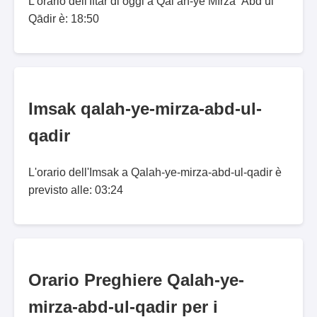
L'orario dell'Iftar di oggi a Qal‘ah-ye Mīrzā ‘Abd ul
Qādir è: 18:50
Imsak qalah-ye-mirza-abd-ul-
qadir
L'orario dell'Imsak a Qalah-ye-mirza-abd-ul-qadir è
previsto alle: 03:24
Orario Preghiere Qalah-ye-
mirza-abd-ul-qadir per i