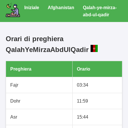
Iniziale
Afghanistan
Qalah-ye-mirza-
abd-ul-qadir
Orari di preghiera
QalahYeMirzaAbdUlQadir
Preghiera
Orario
Fajr
03:34
Dohr
11:59
Asr
15:44