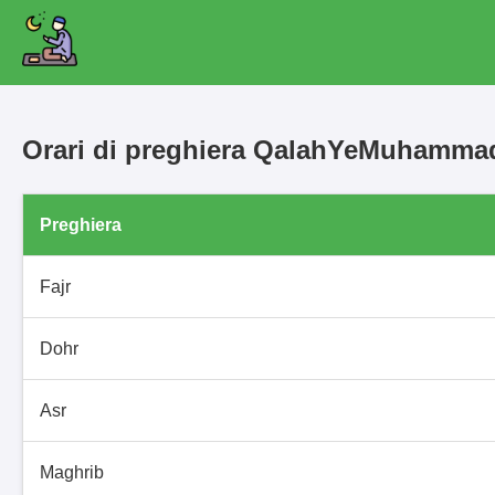
Orari di preghiera QalahYeMuham
Preghiera
Fajr
Dohr
Asr
Maghrib