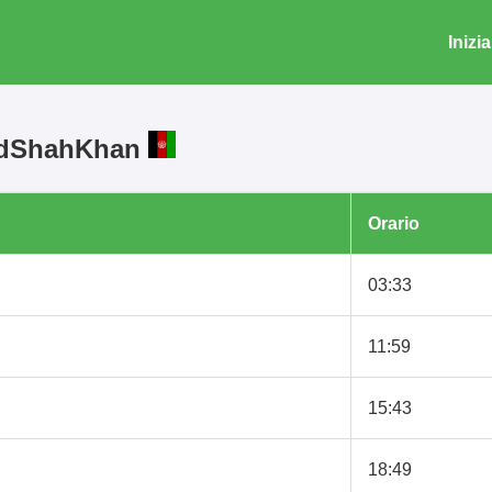
Inizia
madShahKhan
Orario
03:33
11:59
15:43
18:49