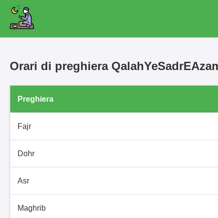
Orari di preghiera QalahYeSadrEAz
Preghiera
Fajr
Dohr
Asr
Maghrib