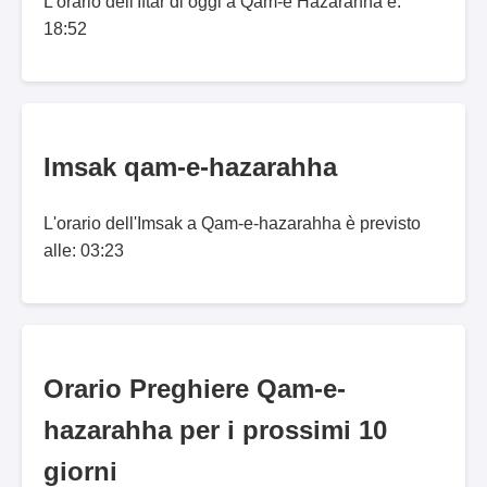
L'orario dell'Iftar di oggi a Qām-e Hazārahhā è:
18:52
Imsak qam-e-hazarahha
L'orario dell'Imsak a Qam-e-hazarahha è previsto
alle: 03:23
Orario Preghiere Qam-e-
hazarahha per i prossimi 10
giorni