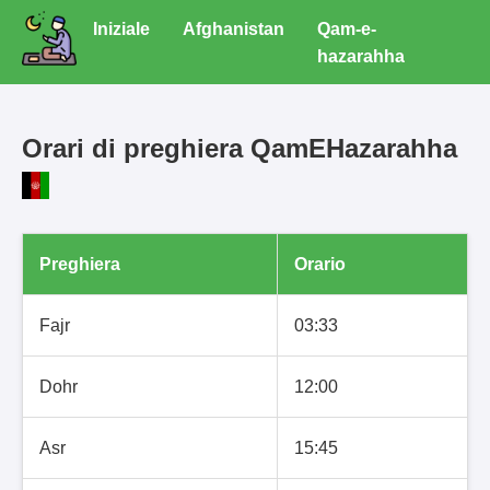
Iniziale
Afghanistan
Qam-e-
hazarahha
Orari di preghiera QamEHazarahha
Preghiera
Orario
Fajr
03:33
Dohr
12:00
Asr
15:45