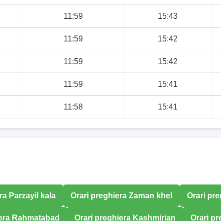
11:59
15:43
11:59
15:42
11:59
15:42
11:59
15:41
11:58
15:41
ra Parzayil kala
Orari preghiera Zaman khel
Orari pr
iera Rahmatabad
Orari preghiera Kashmirian
Orari p