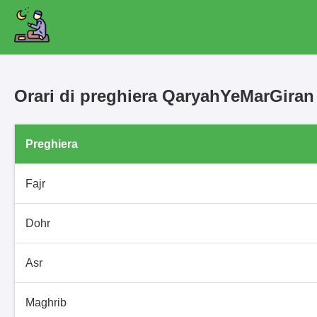
Orari di preghiera QaryahYeMarGira
Preghiera
Fajr
Dohr
Asr
Maghrib