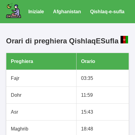
Iniziale
Afghanistan
Qishlaq-e-sufla
Orari di preghiera QishlaqESufla
Preghiera
Orario
Fajr
03:35
Dohr
11:59
Asr
15:43
Maghrib
18:48