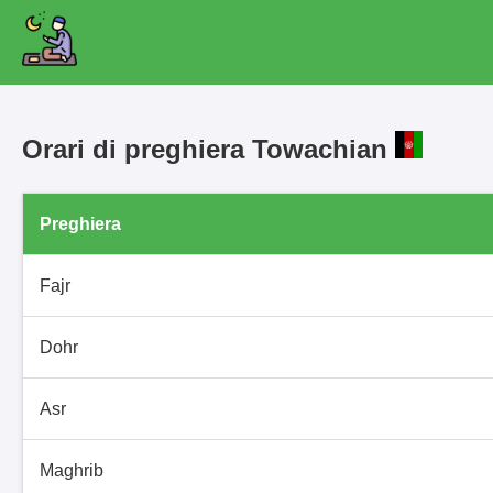
Orari di preghiera Towachian
Preghiera
Fajr
Dohr
Asr
Maghrib