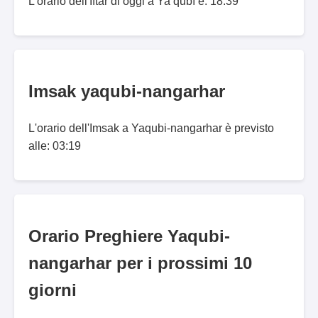
L'orario dell'Iftar di oggi a Ya‘qūbī è: 18:39
Imsak yaqubi-nangarhar
L'orario dell'Imsak a Yaqubi-nangarhar è previsto
alle: 03:19
Orario Preghiere Yaqubi-
nangarhar per i prossimi 10
giorni