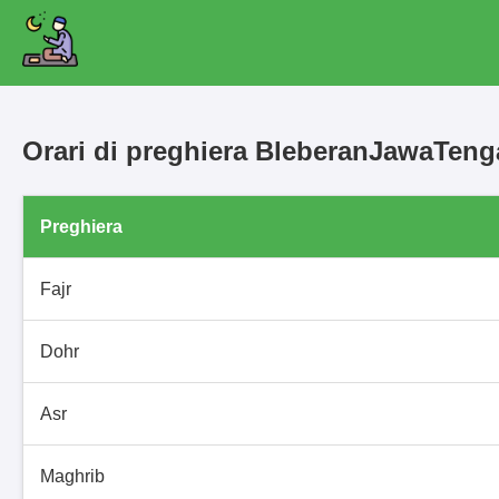
Orari di preghiera BleberanJawaTen
Preghiera
Fajr
Dohr
Asr
Maghrib