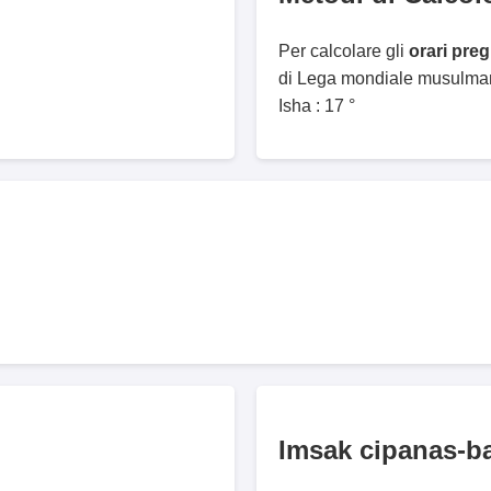
Per calcolare gli
orari pre
di Lega mondiale musulmana
Isha : 17 °
Imsak cipanas-b