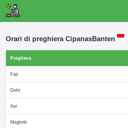
Orari di preghiera CipanasBanten
Preghiera
Fajr
Dohr
Asr
Maghrib