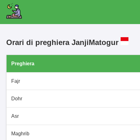
Orari di preghiera JanjiMatogur
Preghiera
Fajr
Dohr
Asr
Maghrib