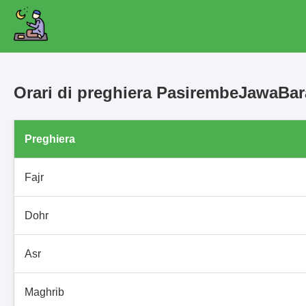
Orari di preghiera PasirembeJawaBa
Preghiera
Fajr
Dohr
Asr
Maghrib