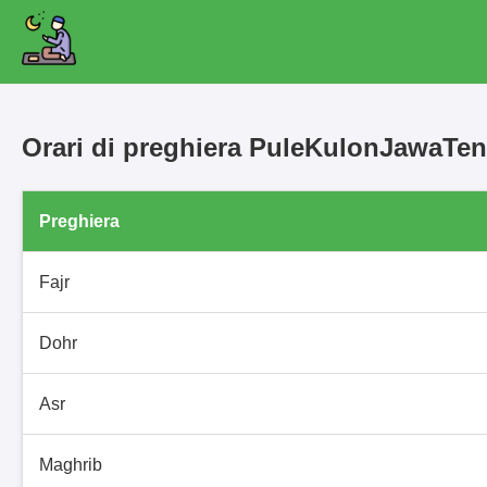
Orari di preghiera PuleKulonJawaTe
Preghiera
Fajr
Dohr
Asr
Maghrib