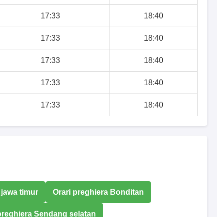
17:33
18:40
17:33
18:40
17:33
18:40
17:33
18:40
17:33
18:40
 jawa timur
Orari preghiera Bonditan
preghiera Sendang selatan