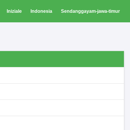
Iniziale
Indonesia
Sendanggayam-jawa-timur