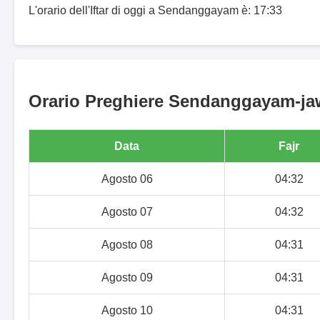
L'orario dell'Iftar di oggi a Sendanggayam è: 17:33
Orario Preghiere Sendanggayam-jawa
Data
Fajr
Agosto 06
04:32
Agosto 07
04:32
Agosto 08
04:31
Agosto 09
04:31
Agosto 10
04:31