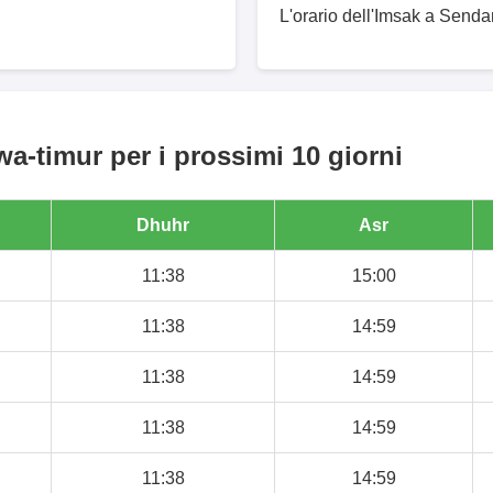
L'orario dell'Imsak a Senda
-timur per i prossimi 10 giorni
Dhuhr
Asr
11:38
15:00
11:38
14:59
11:38
14:59
11:38
14:59
11:38
14:59