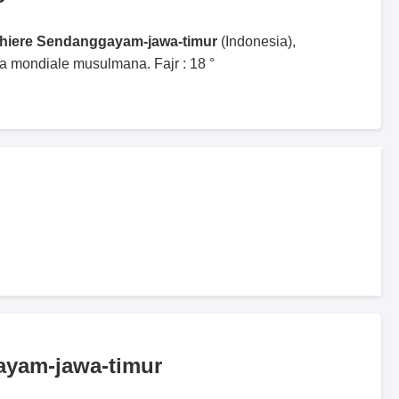
ghiere Sendanggayam-jawa-timur
(Indonesia),
ga mondiale musulmana. Fajr : 18 °
ayam-jawa-timur