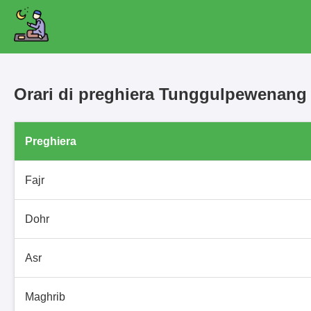
Orari di preghiera Tunggulpewenan
Preghiera
Fajr
Dohr
Asr
Maghrib