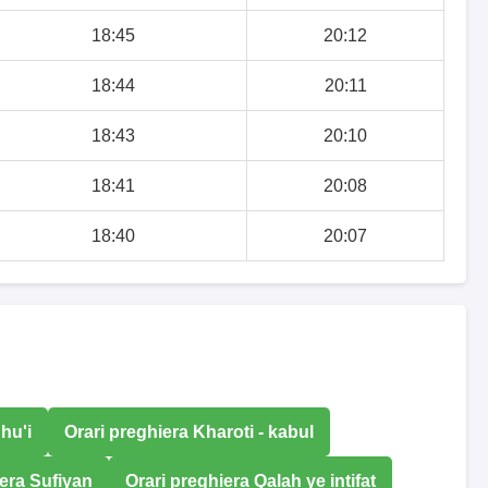
18:45
20:12
18:44
20:11
18:43
20:10
18:41
20:08
18:40
20:07
hu'i
Orari preghiera Kharoti - kabul
iera Sufiyan
Orari preghiera Qalah ye intifat