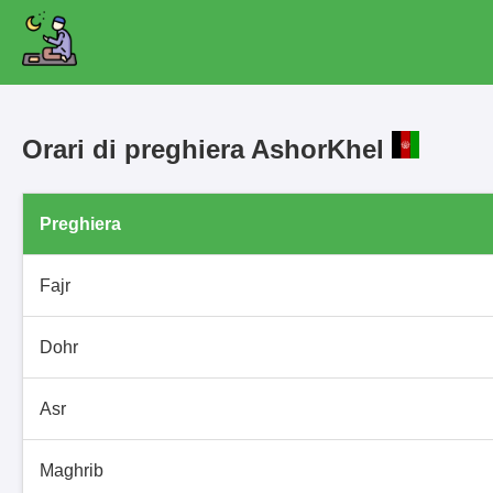
Orari di preghiera AshorKhel
Preghiera
Fajr
Dohr
Asr
Maghrib