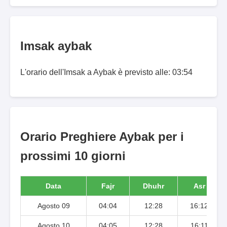
Imsak aybak
L'orario dell'Imsak a Aybak è previsto alle: 03:54
Orario Preghiere Aybak per i
prossimi 10 giorni
Data
Fajr
Dhuhr
Asr
Agosto 09
04:04
12:28
16:12
Agosto 10
04:05
12:28
16:11