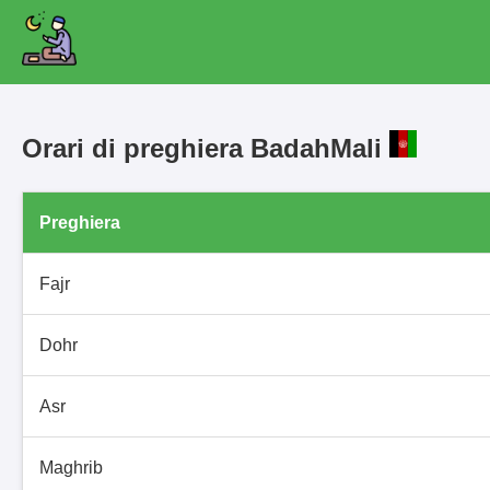
Orari di preghiera BadahMali
Preghiera
Fajr
Dohr
Asr
Maghrib