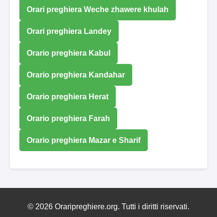
Orari preghiera Weche zhawere khulah
Orari preghiera Landey
Orario preghiera Kabul
Orario preghiera Kandahar
Orario preghiera Herat
Orario preghiera Farah
Orario preghiera Mazar e Sharif
© 2026 Oraripreghiere.org. Tutti i diritti riservati.